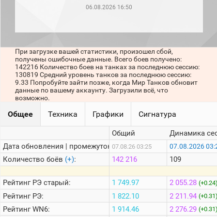
рейтинг
06.08.2026 16:50
Топ 1000
игроков
(за
прошлый
месяц)
При загрузке вашей статистики, произошел сбой,
получены ошибочные данные. Всего боев получено:
Топ
142216 Количество боев на танках за последнюю сессию:
игроков
130819 Средний уровень танков за последнюю сессию:
(за
9.33 Попробуйте зайти позже, когда Мир Танков обновит
последние
данные по вашему аккаунту. Загрузили всё, что
сессии)
возможно.
Топ
Общее
Техника
Графики
Сигнатура
1000
Кланы
Общий
Динамика се
Статистика
стримеров
Дата обновления | промежуток:
07.08.2026 03:
07.08.26 03:25
Количество боёв
(+)
:
142 216
109
Информация
Рейтинг
РЭ старый:
1 749.97
2 055.28
(+0.24
Онлайн
Рейтинг
РЭ:
1 822.10
2 211.94
(+0.31
Цветовая
Рейтинг
WN6:
1 914.46
2 276.29
(+0.31
шкала