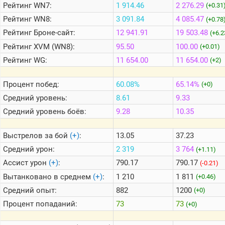
Рейтинг
WN7:
1 914.46
2 276.29
(+0.31
Рейтинг
WN8:
3 091.84
4 085.47
(+0.78
Теlegram
Рейтинг
Броне-сайт:
12 941.91
19 503.48
(+6.2
ВК
Рейтинг
XVM (WN8):
95.50
100.00
(+0.01)
Портал
Рейтинг
WG:
11 654.00
11 654.00
(+2)
Мира
Танков
Процент побед:
60.08%
65.14%
(+0)
Средний уровень:
8.61
9.33
Средний уровень боёв:
9.28
10.35
Выстрелов за бой
(+)
:
13.05
37.23
Средний урон:
2 319
3 764
(+1.11)
Ассист урон
(+)
:
790.17
790.17
(-0.21)
Вытанковано в среднем
(+)
:
1 210
1 811
(+0.46)
Средний опыт:
882
1200
(+0)
Процент попаданий:
73
73
(+0)