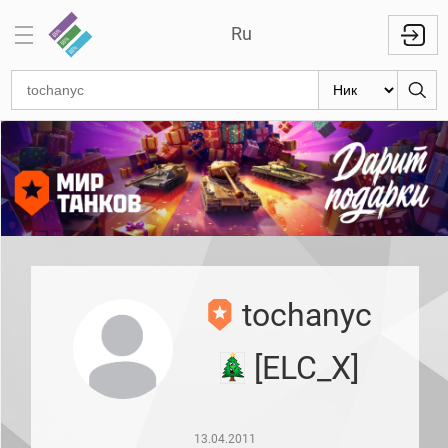
Ru
Отметки
на
стволах
Знаки
классности
Кланы
Топ
tochanyc
Топ по
танкам
[ELC_X]
Топ
1000
игроков
Международный
13.04.2011