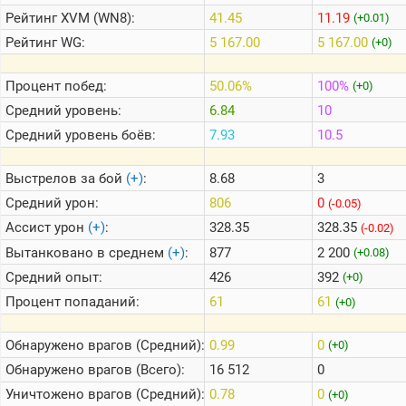
Рейтинг
XVM (WN8):
41.45
11.19
(+0.01)
Рейтинг
WG:
5 167.00
5 167.00
(+0)
Теlegram
ВК
Процент побед:
50.06%
100%
(+0)
Портал
Средний уровень:
6.84
10
Мира
Танков
Средний уровень боёв:
7.93
10.5
Выстрелов за бой
(+)
:
8.68
3
Средний урон:
806
0
(-0.05)
Ассист урон
(+)
:
328.35
328.35
(-0.02)
Вытанковано в среднем
(+)
:
877
2 200
(+0.08)
Средний опыт:
426
392
(+0)
Процент попаданий:
61
61
(+0)
Обнаружено врагов (Средний):
0.99
0
(+0)
Обнаружено врагов (Всего):
16 512
0
Уничтожено врагов (Средний):
0.78
0
(+0)