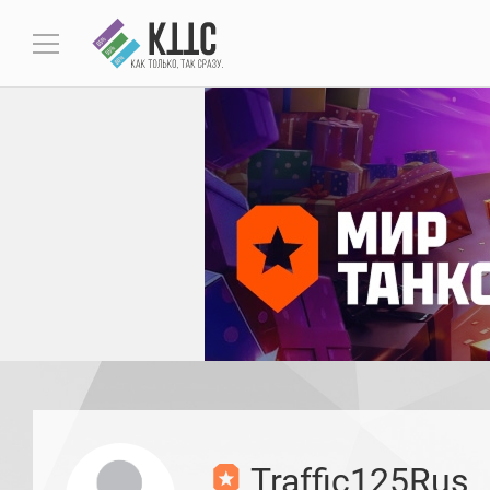
Отметки
на
стволах
Знаки
классности
Кланы
Топ
Топ по
танкам
Топ
1000
игроков
Международный
рейтинг
Traffic125Rus
Топ 1000