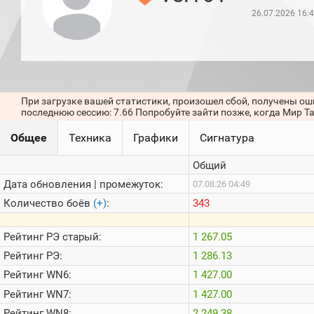
игроков
26.07.2026 16:
(за
прошлый
месяц)
Топ
игроков
(за
последние
При загрузке вашей статистики, произошел сбой, получены ош
сессии)
последнюю сессию: 7.66 Попробуйте зайти позже, когда Мир Т
Топ
Общее
Техника
Графики
Сигнатура
1000
Кланы
Общий
Статистика
стримеров
Дата обновления | промежуток:
07.08.26 04:49
Количество боёв
(+)
:
343
Информация
Рейтинг
РЭ старый:
1 267.05
Онлайн
Рейтинг
РЭ:
1 286.13
Цветовая
Рейтинг
WN6:
1 427.00
шкала
Рейтинг
WN7:
1 427.00
Рейтинг
WN8:
2 249.38