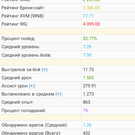
Теlegram
Рейтинг
Броне-сайт:
3 366.05
ВК
Рейтинг
XVM (WN8):
77.71
Портал
Рейтинг
WG:
4 099.00
Мира
Танков
Процент побед:
52.77%
Средний уровень:
7.26
Средний уровень боёв:
7.99
Выстрелов за бой
(+)
:
11.73
Средний урон:
1 503
Ассист урон
(+)
:
279.91
Вытанковано в среднем
(+)
:
1 273
Средний опыт:
863
Процент попаданий:
79
Обнаружено врагов (Средний):
1.26
Обнаружено врагов (Всего):
432