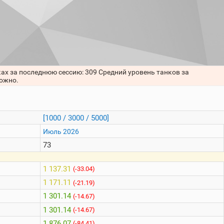
ках за последнюю сессию: 309 Средний уровень танков за
можно.
[1000 / 3000 / 5000]
Июль 2026
73
1 137.31
(-33.04)
1 171.11
(-21.19)
1 301.14
(-14.67)
1 301.14
(-14.67)
1 876.07
(-84.41)