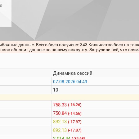
40
ибочные данные. Всего боев получено: 343 Количество боев на тан
анков обновит данные по вашему аккаунту. Загрузили всё, что воз
Динамика сессий
07.08.2026 04:49
10
758.33
(-16.26)
750.84
(-14.56)
892.13
(-17.87)
892.13
(-17.87)
2 014.44
(-35.68)