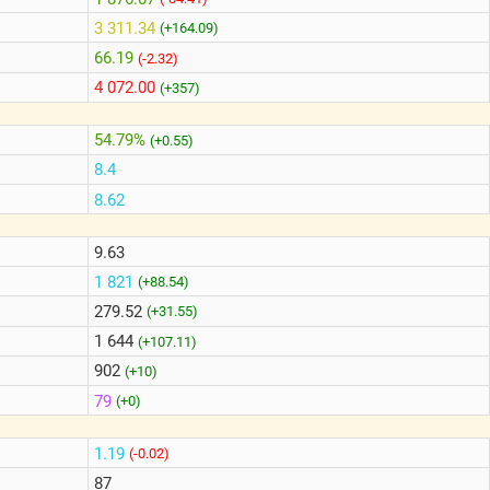
3 311.34
(+164.09)
66.19
(-2.32)
4 072.00
(+357)
54.79%
(+0.55)
8.4
8.62
9.63
1 821
(+88.54)
279.52
(+31.55)
1 644
(+107.11)
902
(+10)
79
(+0)
1.19
(-0.02)
87