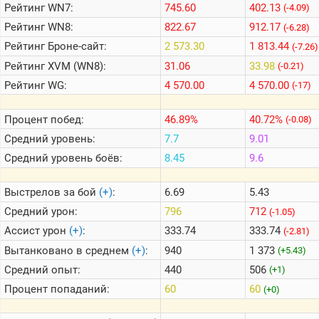
Рейтинг
WN7:
745.60
402.13
(-4.09)
Рейтинг
WN8:
822.67
912.17
(-6.28)
Теlegram
Рейтинг
Броне-сайт:
2 573.30
1 813.44
(-7.26)
ВК
Рейтинг
XVM (WN8):
31.06
33.98
(-0.21)
Портал
Рейтинг
WG:
4 570.00
4 570.00
(-17)
Мира
Танков
Процент побед:
46.89%
40.72%
(-0.08)
Средний уровень:
7.7
9.01
Средний уровень боёв:
8.45
9.6
Выстрелов за бой
(+)
:
6.69
5.43
Средний урон:
796
712
(-1.05)
Ассист урон
(+)
:
333.74
333.74
(-2.81)
Вытанковано в среднем
(+)
:
940
1 373
(+5.43)
Средний опыт:
440
506
(+1)
Процент попаданий:
60
60
(+0)