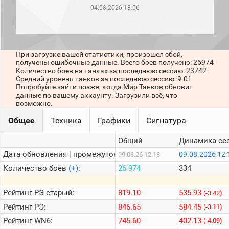
рейтинг
04.08.2026 18:06
Топ 1000
игроков
(за
прошлый
месяц)
При загрузке вашей статистики, произошел сбой,
получены ошибочные данные. Всего боев получено: 26974
Топ
Количество боев на танках за последнюю сессию: 23742
игроков
Средний уровень танков за последнюю сессию: 9.01
(за
Попробуйте зайти позже, когда Мир Танков обновит
последние
данные по вашему аккаунту. Загрузили всё, что
сессии)
возможно.
Топ
Общее
Техника
Графики
Сигнатура
1000
Кланы
Общий
Динамика се
Статистика
стримеров
Дата обновления | промежуток:
09.08.2026 12:
09.08.26 12:18
Количество боёв
(+)
:
26 974
334
Информация
Рейтинг
РЭ старый:
819.10
535.93
(-3.42)
Онлайн
Рейтинг
РЭ:
846.65
584.45
(-3.11)
Цветовая
Рейтинг
WN6:
745.60
402.13
(-4.09)
шкала