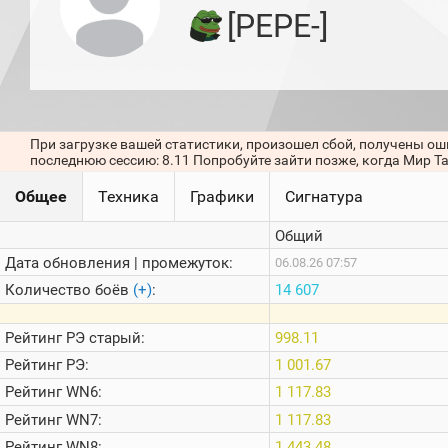
игроков
[PEPE-]
(за
прошлый
месяц)
Топ
игроков
(за
последние
При загрузке вашей статистики, произошел сбой, получены ош
сессии)
последнюю сессию: 8.11 Попробуйте зайти позже, когда Мир Т
Топ
Общее
Техника
Графики
Сигнатура
1000
Кланы
Общий
Статистика
стримеров
Дата обновления | промежуток:
06.08.26 07:57
Количество боёв
(+)
:
14 607
Информация
Рейтинг
РЭ старый:
998.11
Онлайн
Рейтинг
РЭ:
1 001.67
Цветовая
Рейтинг
WN6:
1 117.83
шкала
Рейтинг
WN7:
1 117.83
Рейтинг
WN8:
1 443.48