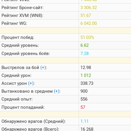
Теlegram
Рейтинг
Броне-сайт:
3 306.32
ВК
Рейтинг
XVM (WN8):
51.67
Портал
Рейтинг
WG:
6 042.00
Мира
Танков
Процент побед:
51.03%
Средний уровень:
6.62
Средний уровень боёв:
7.28
Выстрелов за бой
(+)
:
12.98
Средний урон:
1 012
Ассист урон
(+)
:
338.73
Вытанковано в среднем
(+)
:
900
Средний опыт:
556
Процент попаданий:
57
Обнаружено врагов (Средний):
1.11
Обнаружено врагов (Всего):
16 268