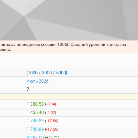
анках за последнюю сессию: 13060 Средний уровень танков за
можно.
[1000 / 3000 / 5000]
Июль 2026
7
1 388.58
(-8.04)
1 455.40
(-4.02)
1 748.89
(-17.56)
1 748.89
(-17.56)
3 255.09
(+44.71)