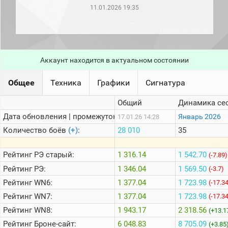
рейтинг
11.01.2026 19:35
Топ 1000
игроков
(за
прошлый
месяц)
Аккаунт находится в актуальном состоянии
Топ
игроков
(за
Общее
Техника
Графики
Сигнатура
последние
сессии)
Общий
Динамика се
Топ
Дата обновления | промежуток:
Январь 2026
17.01.26 14:28
1000
Кланы
Количество боёв
(+)
:
28 010
35
Статистика
стримеров
Рейтинг
РЭ старый:
1 316.14
1 542.70
(-7.89)
Рейтинг
РЭ:
1 346.04
1 569.50
(-3.7)
Рейтинг
WN6:
1 377.04
1 723.98
Информация
(-17.3
Рейтинг
WN7:
1 377.04
1 723.98
(-17.3
Онлайн
Рейтинг
WN8:
1 943.17
2 318.56
(+13.1
Цветовая
Рейтинг
Броне-сайт:
6 048.83
8 705.09
шкала
(+3.85