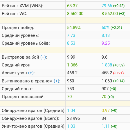
Рейтинг
XVM (WN8):
68.37
79.66
(+0.42)
Рейтинг
WG:
8 562.00
8 562.00
(+2)
Теlegram
ВК
Процент побед:
54.89%
60%
(+0.01)
Портал
Средний уровень:
7.73
8.13
Мира
Танков
Средний уровень боёв:
8.53
9.25
Выстрелов за бой
(+)
:
9.99
9.6
Средний урон:
1 366
1 838
(+0.59)
Ассист урон
(+)
:
468.2
468.2
(-0.21)
Вытанковано в среднем
(+)
:
950
1 063
(+0.14)
Средний опыт:
753
907
(+0)
Процент попаданий:
70
70
(+0)
Обнаружено врагов (Средний):
1.04
0.97
(+0)
Обнаружено врагов (Всего):
28 996
34
Уничтожено врагов (Средний):
1.03
1.11
(+0)