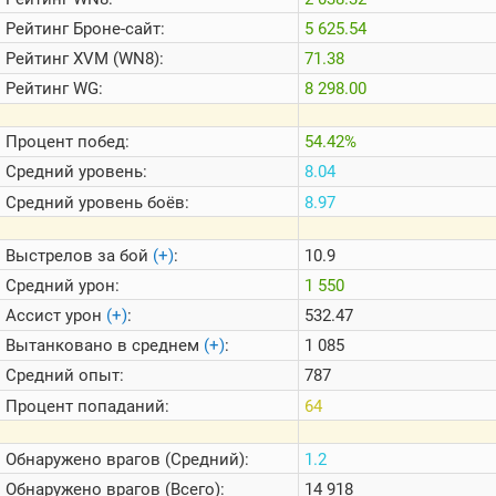
Теlegram
Рейтинг
Броне-сайт:
5 625.54
ВК
Рейтинг
XVM (WN8):
71.38
Портал
Рейтинг
WG:
8 298.00
Мира
Танков
Процент побед:
54.42%
Средний уровень:
8.04
Средний уровень боёв:
8.97
Выстрелов за бой
(+)
:
10.9
Средний урон:
1 550
Ассист урон
(+)
:
532.47
Вытанковано в среднем
(+)
:
1 085
Средний опыт:
787
Процент попаданий:
64
Обнаружено врагов (Средний):
1.2
Обнаружено врагов (Всего):
14 918