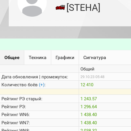
игроков
[STEHA]
(за
прошлый
месяц)
Топ
игроков
(за
последние
сессии)
Топ
Общее
Техника
Графики
Сигнатура
1000
Кланы
Общий
Статистика
стримеров
Дата обновления | промежуток:
29.10.23 05:48
Количество боёв
(+)
:
12 410
Информация
Рейтинг
РЭ старый:
1 243.57
Онлайн
Рейтинг
РЭ:
1 296.64
Цветовая
Рейтинг
WN6:
1 438.40
шкала
Рейтинг
WN7:
1 438.40
Рейтинг
WN8:
2 038.32