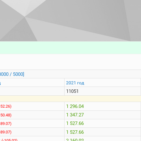
3000 / 5000]
д
2021 год
11051
1 296.04
-52.26)
1 347.27
-50.48)
1 527.66
-89.07)
1 527.66
-89.07)
8
2 160.02
(-105.02)