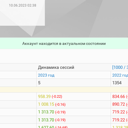
10.06.2023 02:38
Аккаунт находится в актуальном состоянии
Динамика сессий
[1000 / 
2023 год
2022 го
5
1354
958.39
834.66
(-0.22)
(
1 008.15
890.72
(-0.16)
(
1 313.70
719.22
(-0.19)
(
1 313.70
719.22
(-0.19)
(
1 627.60
1 318.2
(-16.68)