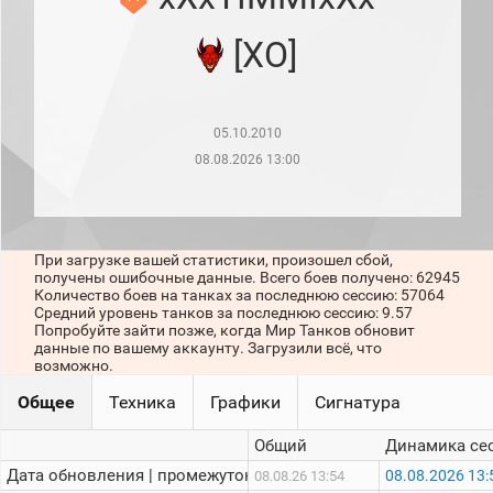
рейтинг
Топ 1000
[XO]
игроков
(за
прошлый
месяц)
05.10.2010
Топ
игроков
08.08.2026 13:00
(за
последние
сессии)
Топ
При загрузке вашей статистики, произошел сбой,
1000
получены ошибочные данные. Всего боев получено: 62945
Кланы
Количество боев на танках за последнюю сессию: 57064
Статистика
Средний уровень танков за последнюю сессию: 9.57
стримеров
Попробуйте зайти позже, когда Мир Танков обновит
данные по вашему аккаунту. Загрузили всё, что
возможно.
Информация
Общее
Техника
Графики
Сигнатура
Онлайн
Общий
Динамика се
Цветовая
Дата обновления | промежуток:
08.08.2026 13:
08.08.26 13:54
шкала