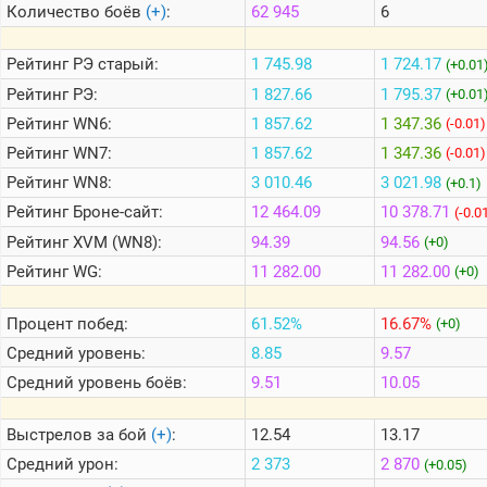
Количество боёв
(+)
:
62 945
6
Теlegram
Рейтинг
РЭ старый:
1 745.98
1 724.17
(+0.01
ВК
Рейтинг
РЭ:
1 827.66
1 795.37
(+0.01
Рейтинг
WN6:
1 857.62
1 347.36
Портал
(-0.01)
Мира
Рейтинг
WN7:
1 857.62
1 347.36
(-0.01)
Танков
Рейтинг
WN8:
3 010.46
3 021.98
(+0.1)
Рейтинг
Броне-сайт:
12 464.09
10 378.71
(-0.0
Рейтинг
XVM (WN8):
94.39
94.56
(+0)
Рейтинг
WG:
11 282.00
11 282.00
(+0)
Процент побед:
61.52%
16.67%
(+0)
Средний уровень:
8.85
9.57
Средний уровень боёв:
9.51
10.05
Выстрелов за бой
(+)
:
12.54
13.17
Средний урон:
2 373
2 870
(+0.05)