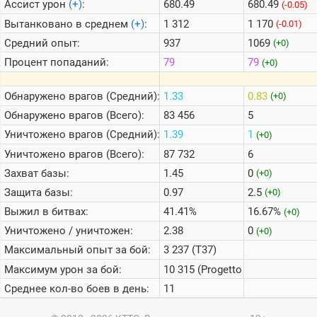
Ассист урон
(+)
:
680.49
680.49
(-0.05)
Вытанковано в среднем
(+)
:
1 312
1 170
(-0.01)
Средний опыт:
937
1069
(+0)
Процент попаданий:
79
79
(+0)
Обнаружено врагов (Средний):
1.33
0.83
(+0)
Обнаружено врагов (Всего):
83 456
5
Уничтожено врагов (Средний):
1.39
1
(+0)
Уничтожено врагов (Всего):
87 732
6
Захват базы:
1.45
0
(+0)
Защита базы:
0.97
2.5
(+0)
Выжил в битвах:
41.41%
16.67%
(+0)
Уничтожено / уничтожен:
2.38
0
(+0)
Максимальный опыт за бой:
3 237 (T37)
Максимум урон за бой:
10 315 (Progetto M40 mod. 65)
Среднее кол-во боев в день:
11