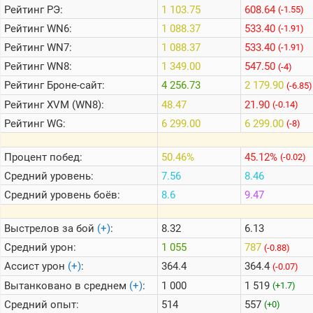
Рейтинг
РЭ:
1 103.75
608.64
(-1.55)
Рейтинг
WN6:
1 088.37
533.40
(-1.91)
Теlegram
Рейтинг
WN7:
1 088.37
533.40
(-1.91)
ВК
Рейтинг
WN8:
1 349.00
547.50
(-4)
Портал
Рейтинг
Броне-сайт:
4 256.73
2 179.90
(-6.85)
Мира
Танков
Рейтинг
XVM (WN8):
48.47
21.90
(-0.14)
Рейтинг
WG:
6 299.00
6 299.00
(-8)
Процент побед:
50.46%
45.12%
(-0.02)
Средний уровень:
7.56
8.46
Средний уровень боёв:
8.6
9.47
Выстрелов за бой
(+)
:
8.32
6.13
Средний урон:
1 055
787
(-0.88)
Ассист урон
(+)
:
364.4
364.4
(-0.07)
Вытанковано в среднем
(+)
:
1 000
1 519
(+1.7)
Средний опыт:
514
557
(+0)