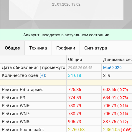
рейтинг
25.01.2026 13:02
Топ 1000
игроков
(за
прошлый
месяц)
Аккаунт находится в актуальном состоянии
Топ
игроков
(за
Общее
Техника
Графики
Сигнатура
последние
сессии)
Общий
Динамика се
Топ
Дата обновления | промежуток:
Май 2026
29.05.26 06:45
1000
Кланы
Количество боёв
(+)
:
34 618
219
Статистика
стримеров
Рейтинг
РЭ старый:
725.86
602.66
(-0.79)
Рейтинг
РЭ:
774.59
634.91
(-0.78)
Рейтинг
WN6:
730.79
706.73
Информация
(-0.16)
Рейтинг
WN7:
730.79
706.73
(-0.16)
Онлайн
Рейтинг
WN8:
906.73
887.75
(-0.12)
Цветовая
Рейтинг
Броне-сайт:
2 760.58
2 364.05
шкала
(-0.86)