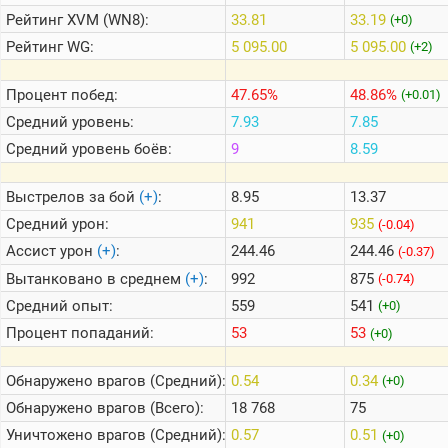
Рейтинг
XVM (WN8):
33.81
33.19
(+0)
Рейтинг
WG:
5 095.00
5 095.00
(+2)
Теlegram
ВК
Процент побед:
47.65%
48.86%
(+0.01)
Портал
Средний уровень:
7.93
7.85
Мира
Танков
Средний уровень боёв:
9
8.59
Выстрелов за бой
(+)
:
8.95
13.37
Средний урон:
941
935
(-0.04)
Ассист урон
(+)
:
244.46
244.46
(-0.37)
Вытанковано в среднем
(+)
:
992
875
(-0.74)
Средний опыт:
559
541
(+0)
Процент попаданий:
53
53
(+0)
Обнаружено врагов (Средний):
0.54
0.34
(+0)
Обнаружено врагов (Всего):
18 768
75
Уничтожено врагов (Средний):
0.57
0.51
(+0)