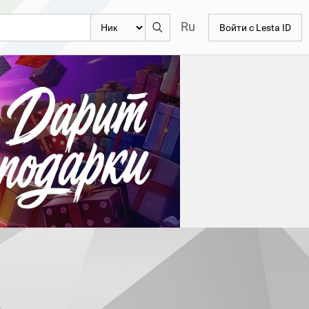
Ru
Войти с Lesta ID