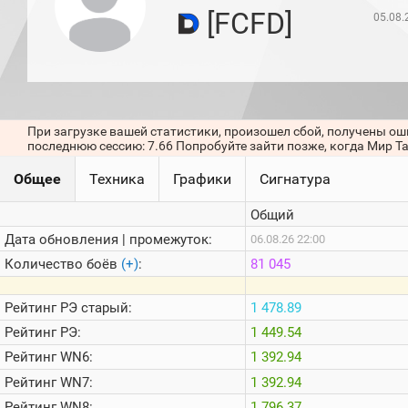
игроков
[FCFD]
05.08.
(за
прошлый
месяц)
Топ
игроков
(за
последние
При загрузке вашей статистики, произошел сбой, получены ош
сессии)
последнюю сессию: 7.66 Попробуйте зайти позже, когда Мир Т
Топ
Общее
Техника
Графики
Сигнатура
1000
Кланы
Общий
Статистика
стримеров
Дата обновления | промежуток:
06.08.26 22:00
Количество боёв
(+)
:
81 045
Информация
Рейтинг
РЭ старый:
1 478.89
Онлайн
Рейтинг
РЭ:
1 449.54
Цветовая
Рейтинг
WN6:
1 392.94
шкала
Рейтинг
WN7:
1 392.94
Рейтинг
WN8:
1 796.37