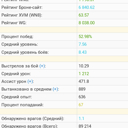
Теlegram
Рейтинг
Броне-сайт:
6 840.62
ВК
Рейтинг
XVM (WN8):
63.57
Портал
Рейтинг
WG:
8 038.00
Мира
Танков
Процент побед:
52.98%
Средний уровень:
7.56
Средний уровень боёв:
8.43
Выстрелов за бой
(+)
:
10.29
Средний урон:
1 212
Ассист урон
(+)
:
471.8
Вытанковано в среднем
(+)
:
889
Средний опыт:
636
Процент попаданий:
67
Обнаружено врагов (Средний):
1.1
Обнаружено врагов (Всего):
89 214