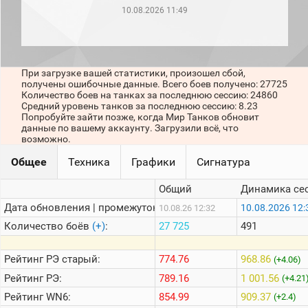
рейтинг
10.08.2026 11:49
Топ 1000
игроков
(за
прошлый
месяц)
При загрузке вашей статистики, произошел сбой,
получены ошибочные данные. Всего боев получено: 27725
Топ
Количество боев на танках за последнюю сессию: 24860
игроков
Средний уровень танков за последнюю сессию: 8.23
(за
Попробуйте зайти позже, когда Мир Танков обновит
последние
данные по вашему аккаунту. Загрузили всё, что
сессии)
возможно.
Топ
Общее
Техника
Графики
Сигнатура
1000
Кланы
Общий
Динамика се
Статистика
стримеров
Дата обновления | промежуток:
10.08.2026 12:
10.08.26 12:32
Количество боёв
(+)
:
27 725
491
Информация
Рейтинг
РЭ старый:
774.76
968.86
(+4.06)
Онлайн
Рейтинг
РЭ:
789.16
1 001.56
(+4.21
Цветовая
Рейтинг
WN6:
854.99
909.37
(+2.4)
шкала