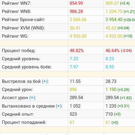
Рейтинг
WN7:
854.99
909.37
(+2.4)
Рейтинг
WN8:
986.28
1 204.75
(+1.21
Теlegram
Рейтинг
Броне-сайт:
2 666.66
3 954.40
(+26.0
ВК
Рейтинг
XVM (WN8):
36.41
43.63
(+0.04)
Портал
Рейтинг
WG:
4 933.00
4 933.00
(+10)
Мира
Танков
Процент побед:
48.82%
46.64%
(-0.04)
Средний уровень:
7.23
8.23
Средний уровень боёв:
7.97
8.95
Выстрелов за бой
(+)
:
11.55
28.73
Средний урон:
896
1 190
(+5.29)
Ассист урон
(+)
:
289.54
289.54
(+1.82)
Вытанковано в среднем
(+)
:
1 052
1 235
(+3.31)
Средний опыт:
523
710
(+3)
Процент попаданий:
61
61
(+0)