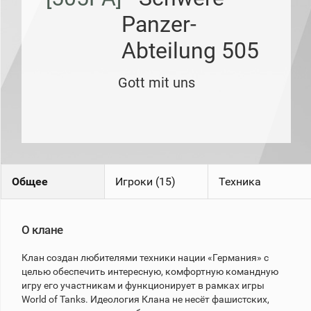
рейтинг
Panzer-
Топ 1000
игроков
Abteilung 505
(за
прошлый
месяц)
Gott mit uns
Топ
игроков
(за
последние
сессии)
Топ
1000
Кланы
Общее
Игроки (15)
Техника
Статистика
стримеров
О клане
Информация
Клан создан любителями техники нации «Германия» с
целью обеспечить интересную, комфортную командную
Онлайн
игру его участникам и функционирует в рамках игры
Цветовая
World of Tanks. Идеология Клана не несёт фашистских,
шкала