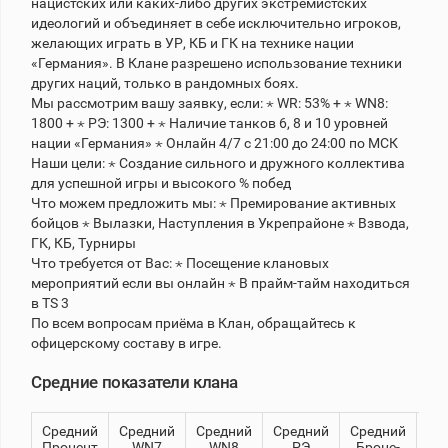
нацистских или каких-либо других экстремистских
идеологий и объединяет в себе исключительно игроков,
желающих играть в УР, КБ и ГК на технике нации
Теlegram
«Германия». В Клане разрешено использование техники
ВК
других наций, только в рандомных боях.
Мы рассмотрим вашу заявку, если: ⋆ WR: 53% + ⋆ WN8:
Портал
1800 + ⋆ РЭ: 1300 + ⋆ Наличие танков 6, 8 и 10 уровней
Мира
нации «Германия» ⋆ Онлайн 4/7 с 21:00 до 24:00 по МСК
Танков
Наши цели: ⋆ Создание сильного и дружного коллектива
для успешной игры и высокого % побед
Что можем предложить мы: ⋆ Премирование активных
бойцов ⋆ Вылазки, Наступления в Укрепрайоне ⋆ Взвода,
ГК, КБ, Турниры
Что требуется от Вас: ⋆ Посещение клановых
мероприятий если вы онлайн ⋆ В прайм-тайм находиться
в ТS 3
По всем вопросам приёма в Клан, обращайтесь к
офицерскому составу в игре.
Средние показатели клана
Средний
Средний
Средний
Средний
Средний
8
Процент
WN7
WN8
РЭ
Броне-