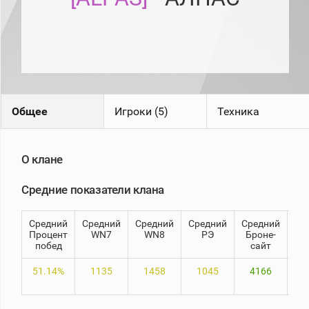
рейтинг
Топ 1000
игроков
(за
прошлый
месяц)
Топ
игроков
(за
Общее
Игроки (5)
Техника
последние
сессии)
Топ
О клане
1000
Кланы
Средние показатели клана
Статистика
стримеров
Средний
Средний
Средний
Средний
Средний
8
Процент
WN7
WN8
РЭ
Броне-
побед
сайт
Информация
Онлайн
51.14%
1135
1458
1045
4166
75
Цветовая
шкала