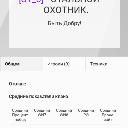
рейтинг
ОХОТНИК.
Топ 1000
игроков
(за
Быть Добру!
прошлый
месяц)
Топ
игроков
(за
последние
сессии)
Топ
Общее
Игроки (9)
Техника
1000
Кланы
Статистика
О клане
стримеров
Средние показатели клана
Информация
Средний
Средний
Средний
Средний
Средний
8
Онлайн
Процент
WN7
WN8
РЭ
Броне-
побед
сайт
Цветовая
шкала