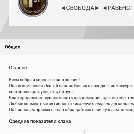
игроков
◄СВОБОДА► ◄РАВЕНСТ
(за
прошлый
месяц)
Топ
игроков
(за
последние
сессии)
Общее
Топ
1000
Кланы
О клане
Статистика
стримеров
Всем добра и хорошего настроения!
После изменения Лестой правил Боевого похода - промресурс 
составляющая, увы, отсутствует.
Информация
Клан продолжает существовать как компания адекватных тов
Любые совместные активности -
исключительно по договорен
Онлайн
По вопросам приема в клан обращайтесь в личку к зам. кома
Цветовая
шкала
Средние показатели клана