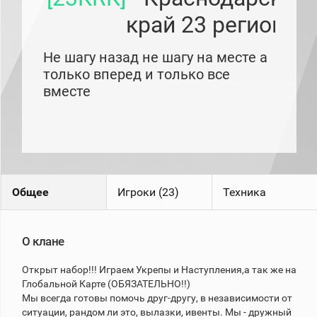
рейтинг
край 23 регион
Топ 1000
игроков
(за
Не шагу назад не шагу на месте а
прошлый
месяц)
только вперед и только все
вместе
Топ
игроков
(за
последние
сессии)
Топ
1000
Кланы
Общее
Игроки (23)
Техника
Статистика
стримеров
О клане
Информация
Открыт набор!!! Играем Укрепы и Наступления,а так же на
Онлайн
Глобальной Карте (ОБЯЗАТЕЛЬНО!!)
Мы всегда готовы помочь друг-другу, в независимости от
Цветовая
шкала
ситуации, рандом ли это, вылазки, ивенты. Мы - дружный