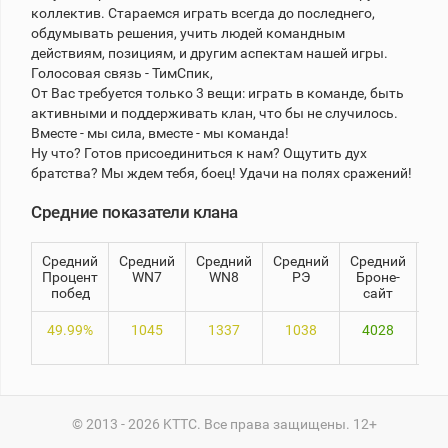
коллектив. Стараемся играть всегда до последнего,
обдумывать решения, учить людей командным
Теlegram
действиям, позициям, и другим аспектам нашей игры.
Голосовая связь - ТимСпик,
ВК
От Вас требуется только 3 вещи: играть в команде, быть
Портал
активными и поддерживать клан, что бы не случилось.
Мира
Вместе - мы сила, вместе - мы команда!
Танков
Ну что? Готов присоединиться к нам? Ощутить дух
братства? Мы ждем тебя, боец! Удачи на полях сражений!
Средние показатели клана
Средний
Средний
Средний
Средний
Средний
8
Процент
WN7
WN8
РЭ
Броне-
побед
сайт
49.99%
1045
1337
1038
4028
80
© 2013 - 2026 KTTC. Все права защищены. 12+