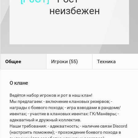
рейтинг
неизбежен
Топ 1000
игроков
(за
прошлый
месяц)
Топ
игроков
(за
последние
сессии)
Общее
Игроки (55)
Техника
Топ
1000
Кланы
О клане
Статистика
стримеров
Ведётся набор игроков и рот в наш клан!
Мы предлагаем: - включение клановых резервов; -
награды с боевого похода; - игра взводами в рандоме/
Информация
ивентах; - участие в клановых ивентах: ГК/Манёвры; -
адекватный и дружный коллектив.
Онлайн
Наши требования: - адекватность; - наличие связи Discord
Цветовая
(настроить поможем); - прохождение боевого похода в
шкала