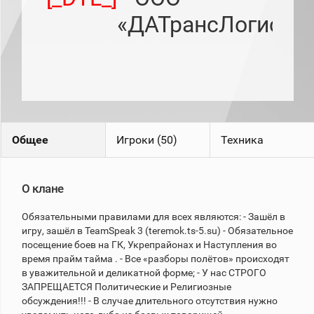
рейтинг
«ДАТрансЛогисти
Топ 1000
игроков
(за
прошлый
месяц)
Топ
игроков
(за
последние
сессии)
Общее
Игроки (50)
Техника
Топ
1000
Кланы
О клане
Статистика
стримеров
Обязательными правилами для всех являются: - Зашёл в
игру, зашёл в TeamSpeak 3 (teremok.ts-5.su) - Обязательное
посещение боев на ГК, Укрепрайонах и Наступления во
Информация
время прайм тайма . - Все «разборы полётов» происходят
в уважительной и деликатной форме; - У нас СТРОГО
Онлайн
ЗАПРЕЩАЕТСЯ Политические и Религиозные
Цветовая
обсуждения!!! - В случае длительного отсутствия нужно
шкала