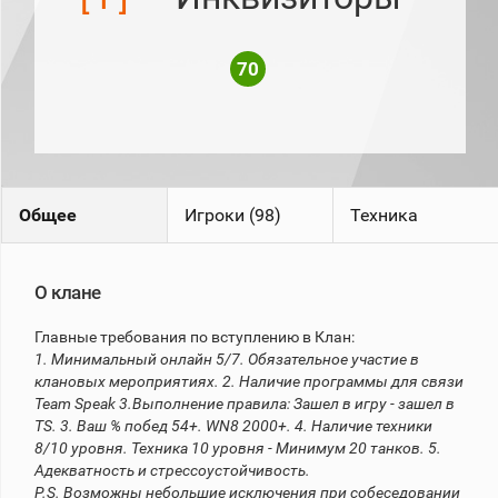
рейтинг
Топ 1000
игроков
70
(за
прошлый
месяц)
Топ
игроков
(за
последние
сессии)
Общее
Игроки (98)
Техника
Топ
1000
Кланы
О клане
Статистика
стримеров
Главные требования по вступлению в Клан:
1. Минимальный онлайн 5/7. Обязательное участие в
клановых мероприятиях.
2. Наличие программы для связи
Информация
Team Speak 3.Выполнение правила: Зашел в игру - зашел в
TS.
3. Ваш % побед 54+. WN8 2000+.
4. Наличие техники
Онлайн
8/10 уровня. Техника 10 уровня - Минимум 20 танков.
5.
Адекватность и стрессоустойчивость.
Цветовая
шкала
P.S. Возможны небольшие исключения при собеседовании