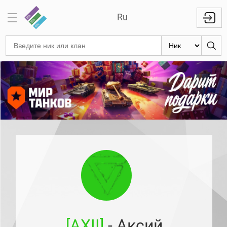
Ru
Отметки
на
стволах
Знаки
классности
Кланы
Топ
Топ по
танкам
Топ
1000
игроков
Международный
[AXII]
- Аксий