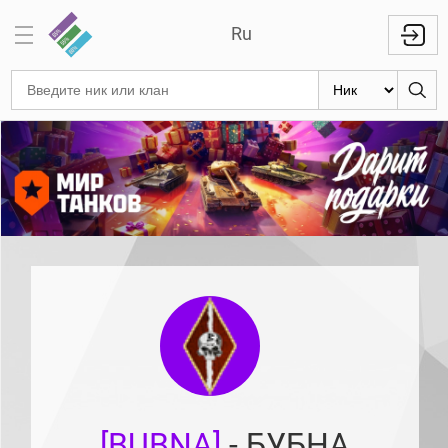
Ru
Отметки
на
стволах
Знаки
классности
Кланы
Топ
Топ по
танкам
Топ
1000
игроков
Международный
[BUBNA]
- БУБНА