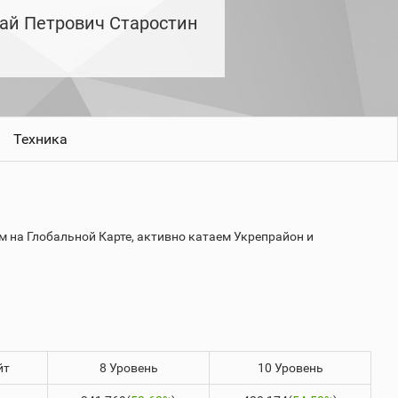
олай Петрович Старостин
Техника
м на Глобальной Карте, активно катаем Укрепрайон и
йт
8 Уровень
10 Уровень