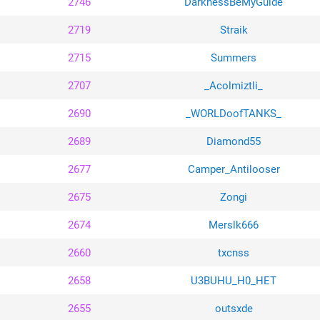
2746
DarknessBeMyGuide
2719
Straik
2715
Summers
2707
_Acolmiztli_
2690
_WORLDoofTANKS_
2689
Diamond55
2677
Camper_Antilooser
2675
Zongi
2674
Merslk666
2660
txcnss
2658
U3BUHU_H0_HET
2655
outsxde