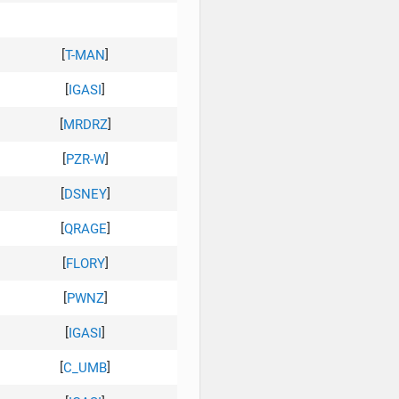
[
]
T-MAN
[
]
IGASI
[
]
MRDRZ
[
]
PZR-W
[
]
DSNEY
[
]
QRAGE
[
]
FLORY
[
]
PWNZ
[
]
IGASI
[
]
C_UMB