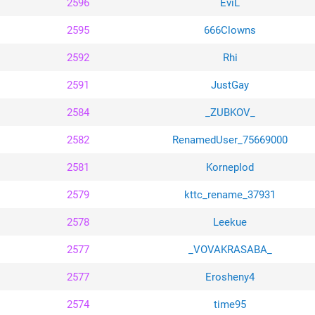
2596
EviL
2595
666Clowns
2592
Rhi
2591
JustGay
2584
_ZUBKOV_
2582
RenamedUser_75669000
2581
KornepIod
2579
kttc_rename_37931
2578
Leekue
2577
_VOVAKRASABA_
2577
Erosheny4
2574
time95