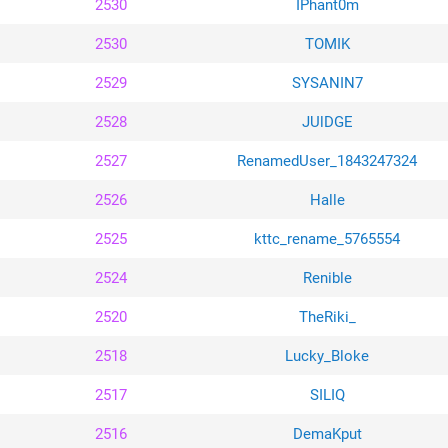
2530
IPhant0m
2530
TOMIK
2529
SYSANIN7
2528
JUlDGE
2527
RenamedUser_1843247324
2526
Halle
2525
kttc_rename_5765554
2524
Renible
2520
TheRiki_
2518
Lucky_Bloke
2517
SILIQ
2516
DemaKput