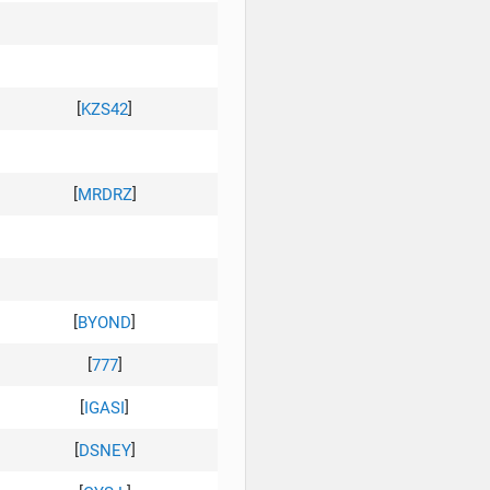
[
]
KZS42
[
]
MRDRZ
[
]
BYOND
[
]
777
[
]
IGASI
[
]
DSNEY