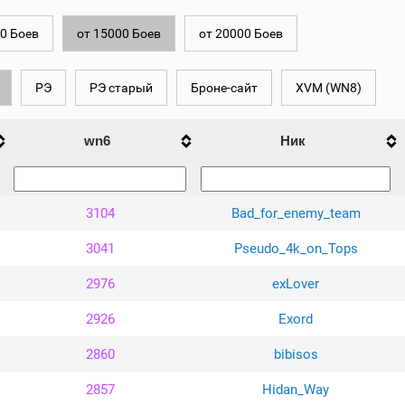
0 Боев
от 15000 Боев
от 20000 Боев
РЭ
РЭ старый
Броне-сайт
XVM (WN8)
wn6
Ник
3104
Bad_for_enemy_team
3041
Pseudo_4k_on_Tops
2976
exLover
2926
Exord
2860
bibisos
2857
Hidan_Way