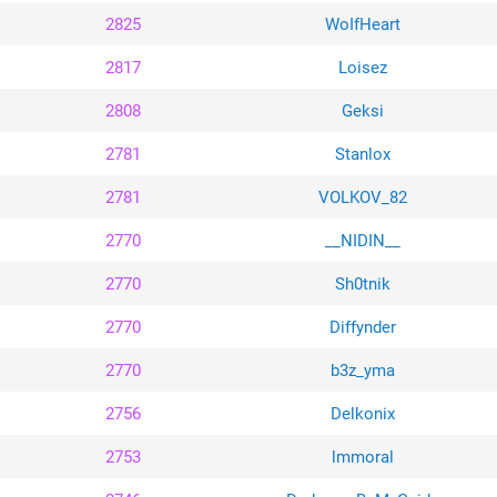
2825
WoIfHeart
2817
Loisez
2808
Geksi
2781
Stanlox
2781
VOLKOV_82
2770
__NIDIN__
2770
Sh0tnik
2770
Diffynder
2770
b3z_yma
2756
Delkonix
2753
lmmoral