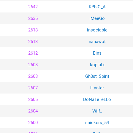
2642
KPblC_A
2635
iMeeGo
2618
insociable
2613
nanawot
2612
Eins
2608
kopiatx
2608
Gh0st_Spirit
2607
iLanter
2605
DoNaTe_eLLo
2604
Wilf_
2600
snickers_54