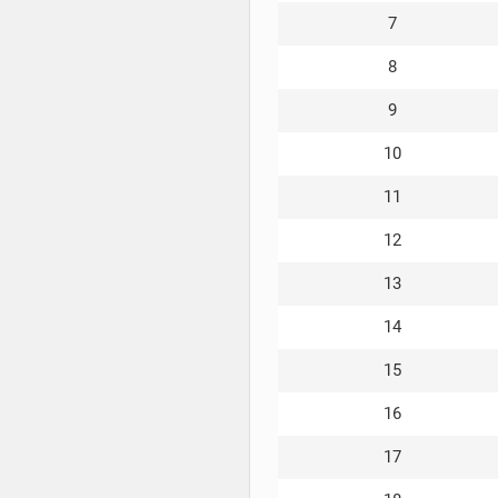
Теlegram
7
ВК
8
Портал
Мира
9
Танков
10
11
12
13
14
15
16
17