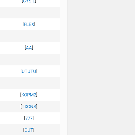
[
]
CYS-L
[
]
FLEX
[
]
AA
[
]
UTUTU
[
]
KOPM2
[
]
TXCNS
[
]
777
[
]
OUT