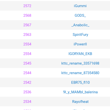
2572
iGummi
2568
GODS_
2567
_AnaboIic_
2563
SpiritFury
2554
iPowerll
2554
IGORYAN_EKB
2545
kttc_rename_33571698
2544
kttc_rename_87354580
2542
EBR75_fl10
2536
9l_y_MAMbl_balerina
2534
Rayofheat