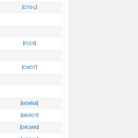
[
]
CYS-L
[
]
FLEX
[
]
CWOT
[
]
6KWN8
[
]
MERCY
[
]
DROWN