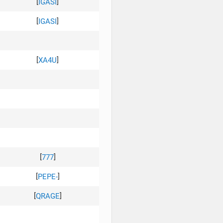
[
]
IGASI
[
]
IGASI
[
]
XA4U
[
]
777
[
]
PEPE-
[
]
QRAGE