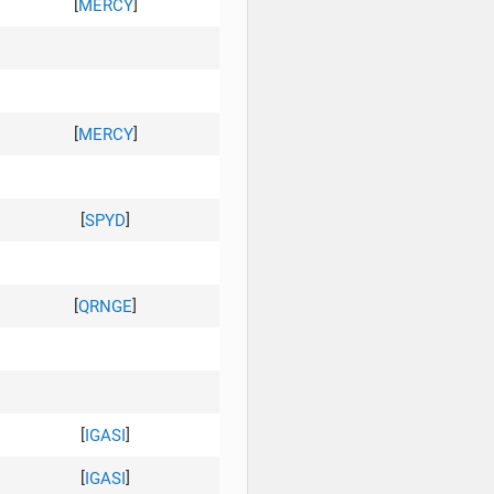
[
]
MERCY
[
]
MERCY
[
]
SPYD
[
]
QRNGE
[
]
IGASI
[
]
IGASI