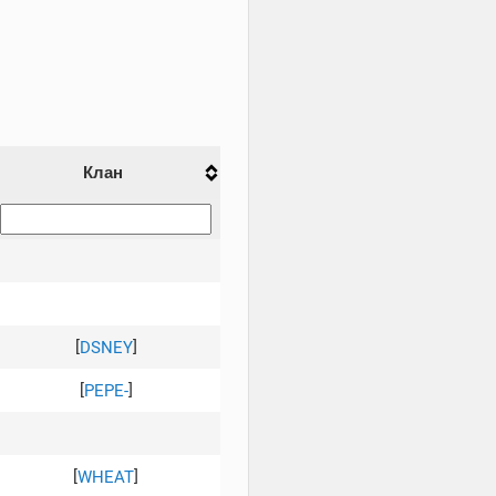
Клан
[
]
DSNEY
[
]
PEPE-
[
]
WHEAT